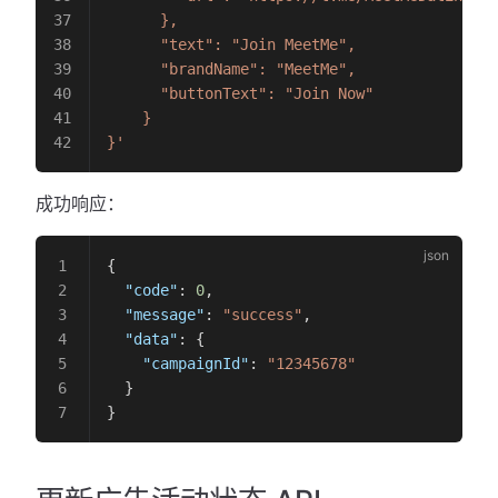
      },
      "text": "Join MeetMe",
      "brandName": "MeetMe",
      "buttonText": "Join Now"
    }
}'
成功响应：
{
  "code"
: 
0
,
  "message"
: 
"success"
,
  "data"
: {
    "campaignId"
: 
"12345678"
  }
}