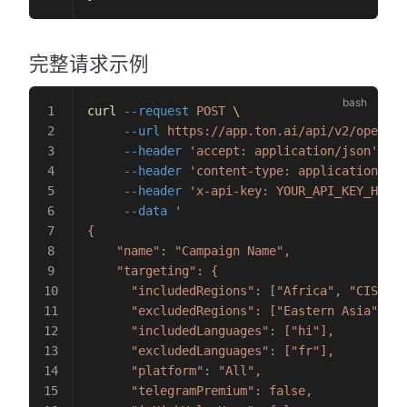
完整请求示例
curl
 --request
 POST
 \
     --url
 https://app.ton.ai/api/v2/openapi
     --header
 'accept: application/json'
 \
     --header
 'content-type: application/jso
     --header
 'x-api-key: YOUR_API_KEY_HERE'
     --data
 '
{
    "name": "Campaign Name",
    "targeting": {
      "includedRegions": ["Africa", "CIS"],
      "excludedRegions": ["Eastern Asia", "S
      "includedLanguages": ["hi"],
      "excludedLanguages": ["fr"],
      "platform": "All",
      "telegramPremium": false,