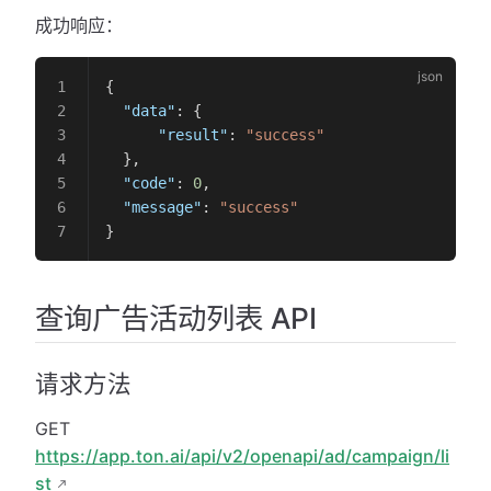
成功响应：
{
  "data"
: {
      "result"
: 
"success"
  },
  "code"
: 
0
,
  "message"
: 
"success"
}
查询广告活动列表 API
请求方法
GET
https://app.ton.ai/api/v2/openapi/ad/campaign/li
st