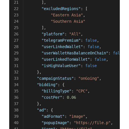
      ],
      "excludedRegions"
: [
          "Eastern Asia"
,
          "Southern Asia"
      ],
      "platform"
: 
"All"
,
      "telegramPremium"
: 
false
,
      "userLinkedWallet"
: 
false
,
      "userWalletHasBalanceOnChain"
: 
false
,
      "userLinkedTonWallet"
: 
false
,
      "isHighValueUser"
: 
false
    },
    "campaignStatus"
: 
"onGoing"
,
    "bidding"
: {
      "billingType"
: 
"CPC"
,
      "costPer"
: 
0.06
    },
    "ad"
: {
      "adFormat"
: 
"image"
,
      "popupImage"
: 
"https://file.p"
,
      "icon"
: 
"https://file"
,