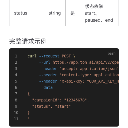
状态枚举
status
string
是
start、
paused、end
完整请求示例
curl
 --request
 POST
 \
     --url
 https://app.ton.ai/api/v2/openapi
     --header
 'accept: application/json'
 \
     --header
 'content-type: application/jso
     --header
 'x-api-key: YOUR_API_KEY_HERE'
     --data
 '
{
  "campaignId": "12345678",
  "status": "start"
}
'