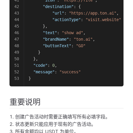
      "destination"
: {
          "url"
: 
"https://app.ton.ai"
,
          "actionType"
: 
"visit.website"
      },
      "text"
: 
"show ad"
,
      "brandName"
: 
"ton.ai"
,
      "buttonText"
: 
"GO"
    }
  },
  "code"
: 
0
,
  "message"
: 
"success"
}
重要说明
创建广告活动时需要正确填写所有必填字段。
状态更新只能应用于现有的广告活动。
所有金额均以 USDT 为单位。