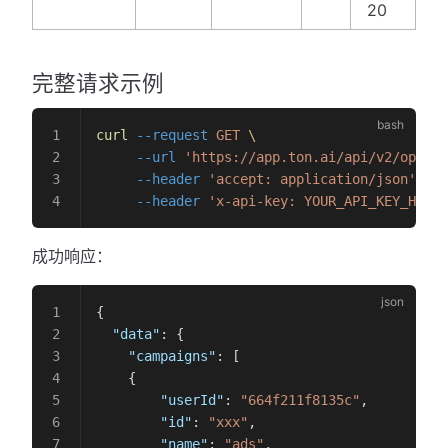
20
完整请求示例
curl
 --request
 GET
 \
     --url
 'https://app.ton.ai/api/v2/openap
     --header
 'accept: application/json'
 \
     --header
 'x-api-key: YOUR_API_KEY_HERE'
成功响应：
{
  "data"
: {
    "campaigns"
: [
    {
        "userId"
: 
"664f211f8135c"
,
        "id"
: 
"xxx"
,
        "name"
: 
"ads"
,