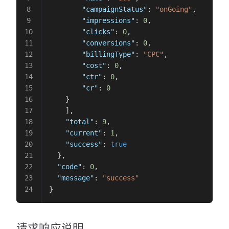
        "campaignStatus"
: 
"onGoing"
,
        "impressions"
: 
0
,
        "clicks"
: 
0
,
        "conversions"
: 
0
,
        "billingType"
: 
"CPC"
,
        "cost"
: 
0
,
        "ctr"
: 
0
,
        "cr"
: 
0
    }
    ],
    "total"
: 
9
,
    "current"
: 
1
,
    "success"
: 
true
  },
  "code"
: 
0
,
  "message"
: 
"success"
}
请求响应说明