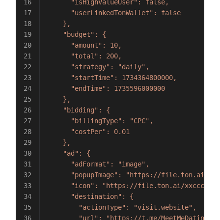
      "isHighValueUser": false,
      "userLinkedTonWallet": false
    },
    "budget": {
      "amount": 10,
      "total": 200,
      "strategy": "daily",
      "startTime": 1734364800000,
      "endTime": 1735596000000
    },
    "bidding": {
      "billingType": "CPC",
      "costPer": 0.01
    },
    "ad": {
      "adFormat": "image",
      "popupImage": "https://file.ton.ai/xxx
      "icon": "https://file.ton.ai/xxccc",
      "destination": {
        "actionType": "visit.website",
        "url": "https://t.me/MeetMeDatingBot