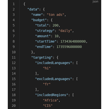
{
  "data"
: {
    "name"
: 
"ton ads"
,
    "budget"
: {
      "total"
: 
200
,
      "strategy"
: 
"daily"
,
      "amount"
: 
10
,
      "startTime"
: 
1734364800000
,
      "endTime"
: 
1735596000000
    },
    "targeting"
: {
      "includedLanguages"
: [
          "hi"
      ],
      "excludedLanguages"
: [
          "fr"
      ],
      "includedRegions"
: [
          "Africa"
,
          "CIS"