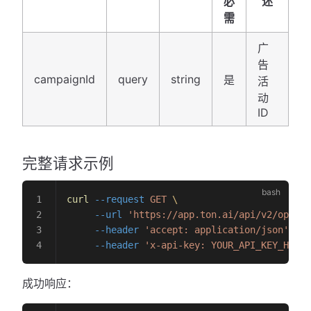
必
述
需
广
告
campaignId
query
string
是
活
动
ID
完整请求示例
curl
 --request
 GET
 \
     --url
 'https://app.ton.ai/api/v2/openap
     --header
 'accept: application/json'
 \
     --header
 'x-api-key: YOUR_API_KEY_HERE'
成功响应：