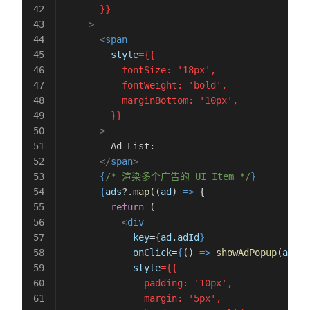
      }}
    >
      <
span
        style
={{

          fontSize: '18px',

          fontWeight: 'bold',

          marginBottom: '10px',

        }}
      >
        Ad List:
      </
span
>
      {
/* 渲染多个广告的 UI Item */
}
      {
ads
?.
map
((
ad
) 
=>
 {
        return
 (
          <
div
            key
=
{
ad
.
adId
}
            onClick
=
{
() 
=>
 showAdPopup
(
ad
)
}
            style
={{

              padding: '10px',

              margin: '5px',
