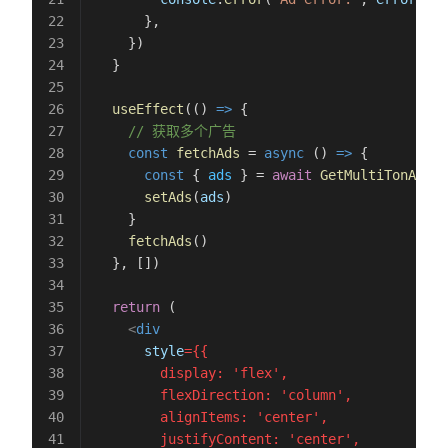
      },
    })
  }
  useEffect
(() 
=>
 {
    // 获取多个广告
    const
 fetchAds
 = 
async
 () 
=>
 {
      const
 { 
ads
 } = 
await
 GetMultiTonAd
(
bl
      setAds
(
ads
)
    }
    fetchAds
()
  }, [])
  return
 (
    <
div
      style
={{

        display: 'flex',

        flexDirection: 'column',

        alignItems: 'center',

        justifyContent: 'center',
