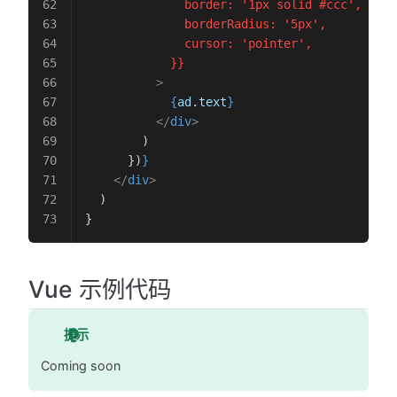
              border: '1px solid #ccc',

              borderRadius: '5px',

              cursor: 'pointer',

            }}
          >
            {
ad
.
text
}
          </
div
>
        )
      })
}
    </
div
>
  )
}
Vue 示例代码
提示
Coming soon