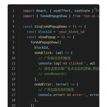
import
 React
, { 
useEffect
, 
useState
 } 
from
 '
import
 { 
TonAdPopupShow
 } 
from
 'ton-ai-sdk'
const
 SingleAdPopupDemo
 = () 
=>
 {
  const
 blockId
 = 
'your_block_id'
  const
 showPopup
 = () 
=>
 {
    TonAdPopupShow
({
      blockId
,
      onAdClick
:
 (
ad
) 
=>
 {
        // 广告被点击时触发
        console
.
log
(
'Ad clicked:'
, 
ad
)
        // 请在这里处理广告点击后的逻辑,例如发
        // sendReward()
      },
      onAdError
:
 (
error
) 
=>
 {
        // 广告加载失败时触发
        console
.
error
(
'Ad error:'
, 
error
)
      },
    })