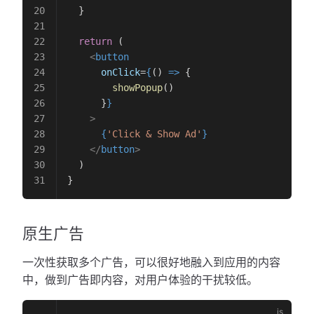
  }
  return
 (
    <
button
      onClick
=
{
() 
=>
 {
        showPopup
()
      }
}
    >
      {
'Click & Show Ad'
}
    </
button
>
  )
}
原生广告
一次性获取多个广告，可以很好地融入到应用的内容
中，做到广告即内容，对用户体验的干扰较低。