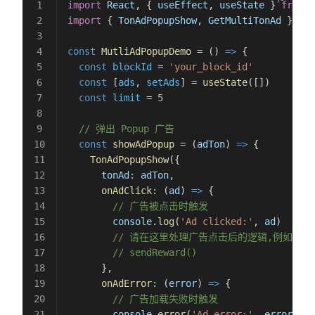
import
 React
, { 
useEffect
, 
useState
 } 
from
 '
import
 { 
TonAdPopupShow
, 
GetMultiTonAd
 } 
fro
const
 MutliAdPopupDemo
 = () 
=>
 {
  const
 blockId
 = 
'your_block_id'
  const
 [
ads
, 
setAds
] = 
useState
([])
  const
 limit
 = 
5
  // 弹出 Popup 广告
  const
 showAdPopup
 = (
adTon
) 
=>
 {
    TonAdPopupShow
({
      tonAd:
 adTon
,
      onAdClick
:
 (
ad
) 
=>
 {
        // 广告被点击时触发
        console
.
log
(
'Ad clicked:'
, 
ad
)
        // 请在这里处理广告点击后的逻辑,例如发
        // sendReward()
      },
      onAdError
:
 (
error
) 
=>
 {
        // 广告加载失败时触发
        console
.
error
(
'Ad error:'
, 
error
)